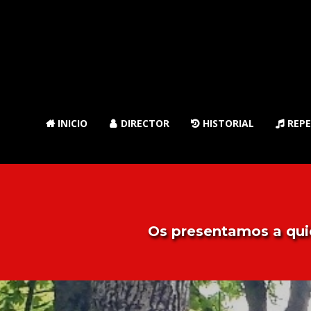
INICIO
DIRECTOR
HISTORIAL
REPE




Os presentamos a qui