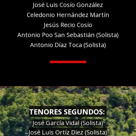
José Luis Cosío González
Celedonio Hernández Martín
Jesús Recio Cosío
Antonio Poo San Sebastián (Solista)
Antonio Díaz Toca (Solista)
TENORES SEGUNDOS:
José García Vidal (Solista)
José Luis Ortíz Díez (Solista)