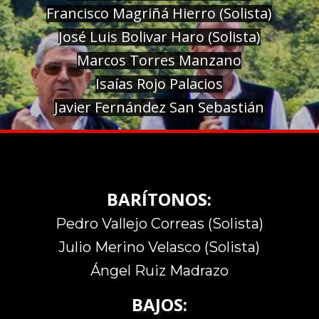
Francisco Magriñá Hierro (Solista)
José Luis Bolivar Haro (Solista)
Marcos Torres Manzano
Isaías Rojo Palacios
Javier Fernández San Sebastián
BARÍTONOS:
Pedro Vallejo Correas (Solista)
Julio Merino Velasco (Solista)
Ángel Ruiz Madrazo
BAJOS: