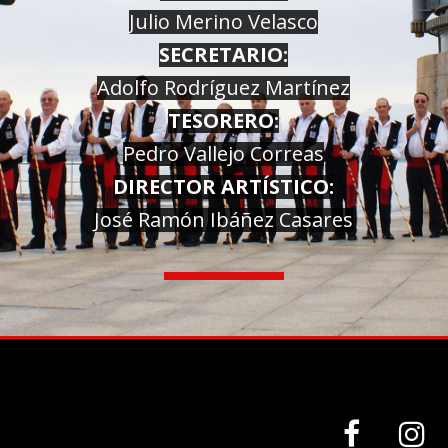
Julio Merino Velasco
SECRETARIO:
Adolfo Rodríguez Martínez
TESORERO:
Pedro Vallejo Correas
DIRECTOR ARTÍSTICO:
José Ramón Ibáñez Casares

