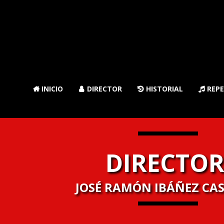
INICIO
DIRECTOR
HISTORIAL
REPE




DIRECTO
JOSÉ RAMÓN IBÁÑEZ CA