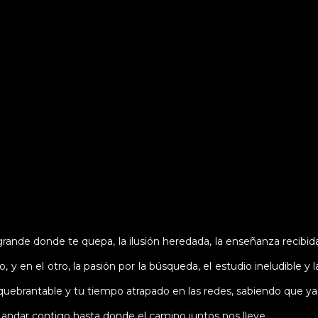
donde te quepa, la ilusión heredada, la enseñanza recibida y l
y en el otro, la pasión por la búsqueda, el estudio ineludible y 
uebrantable y tu tiempo atrapado en las redes, sabiendo que ya
dar contigo hasta donde el camino juntos nos lleve.