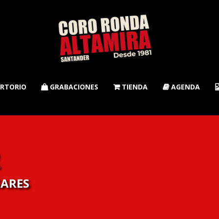
RTORIO
GRABACIONES
TIENDA
AGENDA



R
SARES