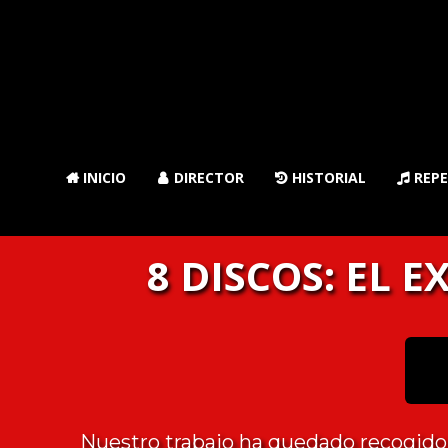
INICIO
DIRECTOR
HISTORIAL
REPE




8 DISCOS: EL
E
Nuestro trabajo ha quedado recogido 