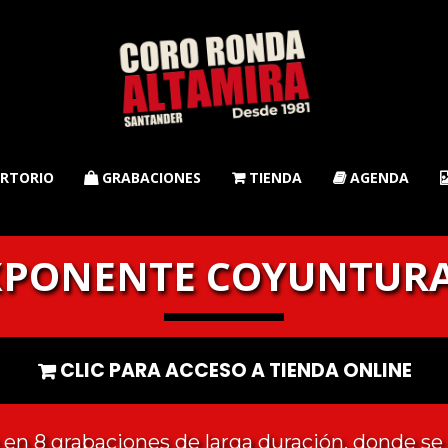
RTORIO
GRABACIONES
TIENDA
AGENDA



XPONENTE COYUNTURA
CLIC PARA ACCESO A TIENDA ONLINE

en 8 grabaciones de larga duración, donde s