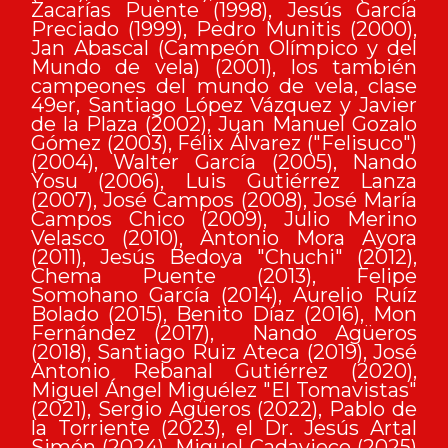
Zacarías Puente (1998), Jesús García
Preciado (1999), Pedro Munitis (2000),
Jan Abascal (Campeón Olímpico y del
Mundo de vela) (2001), los también
campeones del mundo de vela, clase
49er, Santiago López Vázquez y Javier
de la Plaza (2002), Juan Manuel Gozalo
Gómez (2003), Félix Álvarez ("Felisuco")
(2004), Walter García (2005), Nando
Yosu (2006), Luis Gutiérrez Lanza
(2007), José Campos (2008), José María
Campos Chico (2009), Julio Merino
Velasco (2010), Antonio Mora Ayora
(2011), Jesús Bedoya "Chuchi" (2012),
Chema Puente (2013), Felipe
Somohano García (2014), Aurelio Ruíz
Bolado (2015), Benito Díaz (2016), Mon
Fernández (2017), Nando Agüeros
(2018), Santiago Ruiz Ateca (2019), José
Antonio Rebanal Gutiérrez (2020),
Miguel Ángel Miguélez "El Tomavistas"
(2021), Sergio Agüeros (2022), Pablo de
la Torriente (2023), el Dr. Jesús Artal
Simón (2024), Miguel Cadavieco (2025)