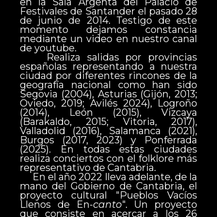
en la Sala Argenta del Palacio de
Festivales de Santander el pasado 28
de junio de 2014. Testigo de este
momento dejamos constancia
mediante un video en nuestro canal
de youtube.
Realiza salidas por provincias
españolas representando a nuestra
ciudad por diferentes rincones de la
geografía nacional como han sido
Segovia (2004), Asturias (Gijón, 2013;
Oviedo, 2019; Avilés 2024), Logroño
(2014), León (2015), Vizcaya
(Barakaldo, 2015; Vitoria, 2017),
Valladolid (2016), Salamanca (2021),
Burgos (2017, 2023) y Ponferrada
(2025). En todas estas ciudades
realiza conciertos con el folklore más
representativo de Cantabria.
En el año 2022 lleva adelante, de la
mano del Gobierno de Cantabria, el
proyecto cultural "Pueblos Vacíos
Llenos de En-
canto
". Un proyecto
que consiste en acercar a los 26