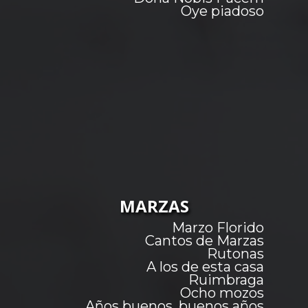
Oye piadoso
MARZAS
Marzo Florido
Cantos de Marzas
Rutonas
A los de esta casa
Ruimbraga
Ocho mozos
Años buenos, buenos años