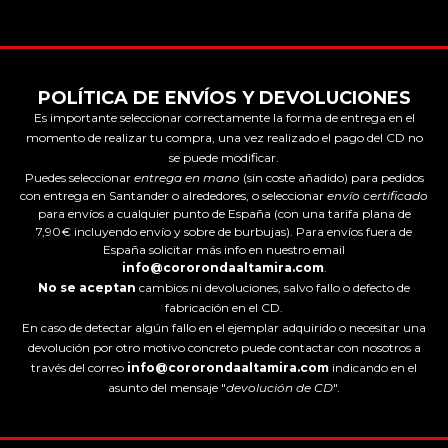
POLÍTICA DE ENVÍOS Y DEVOLUCIONES
Es importante seleccionar correctamente la forma de entrega en el
momento de realizar tu compra, una vez realizado el pago del CD no
se puede modificar.
Puedes seleccionar
entrega en mano
(sin coste añadido) para pedidos
con entrega en Santander o alrededores, o seleccionar
envío certificado
para envíos a cualquier punto de España (con una tarifa plana de
7,90€ incluyendo envío y sobre de burbujas). Para envíos fuera de
España solicitar más info en nuestro email
info@cororondaaltamira.com
.
No se aceptan
cambios ni devoluciones, salvo fallo o defecto de
fabricación en el CD.
En caso de detectar algún fallo en el ejemplar adquirido o necesitar una
devolución por otro motivo concreto puede contactar con nosotros a
través del correo
info@cororondaaltamira.com
indicando en el
asunto del mensaje "
devolución de CD
".