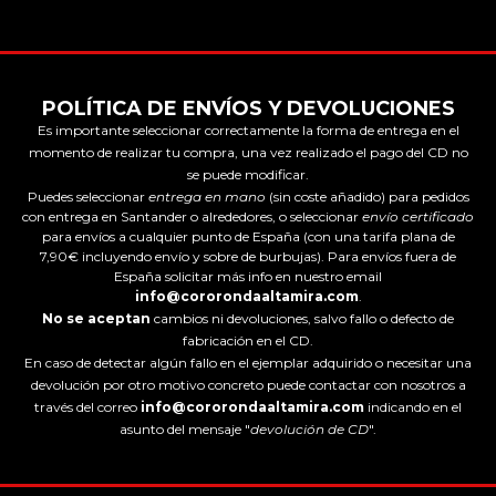
POLÍTICA DE ENVÍOS Y DEVOLUCIONES
Es importante seleccionar correctamente la forma de entrega en el
momento de realizar tu compra, una vez realizado el pago del CD no
se puede modificar.
Puedes seleccionar
entrega en mano
(sin coste añadido) para pedidos
con entrega en Santander o alrededores, o seleccionar
envío certificado
para envíos a cualquier punto de España (con una tarifa plana de
7,90€ incluyendo envío y sobre de burbujas). Para envíos fuera de
España solicitar más info en nuestro email
info@cororondaaltamira.com
.
No se aceptan
cambios ni devoluciones, salvo fallo o defecto de
fabricación en el CD.
En caso de detectar algún fallo en el ejemplar adquirido o necesitar una
devolución por otro motivo concreto puede contactar con nosotros a
través del correo
info@cororondaaltamira.com
indicando en el
asunto del mensaje "
devolución de CD
".