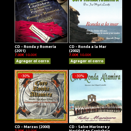
CD - Ronda y Romería
CD - Ronda a la Mar
(2011)
(2002)
7.00€
10.00€
7.00€
10.00€
Agregar al carro
Agregar al carro
-30%
-30%
CD - Marzas (2000)
CD - Salve Marinera y
7.00€
10.00€
Navidad en Cantabria