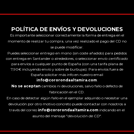
POLÍTICA DE ENVÍOS Y DEVOLUCIONES
Es importante seleccionar correctamente la forma de entrega en el
momento de realizar tu compra, una vez realizado el pago del CD no
se puede modificar.
Puedes seleccionar
entrega en mano
(sin coste añadido) para pedidos
con entrega en Santander o alrededores, o seleccionar
envío certificado
para envíos a cualquier punto de España (con una tarifa plana de
7,90€ incluyendo envío y sobre de burbujas). Para envíos fuera de
España solicitar más info en nuestro email
info@cororondaaltamira.com
.
No se aceptan
cambios ni devoluciones, salvo fallo o defecto de
fabricación en el CD.
En caso de detectar algún fallo en el ejemplar adquirido o necesitar una
devolución por otro motivo concreto puede contactar con nosotros a
través del correo
info@cororondaaltamira.com
indicando en el
asunto del mensaje "
devolución de CD
".