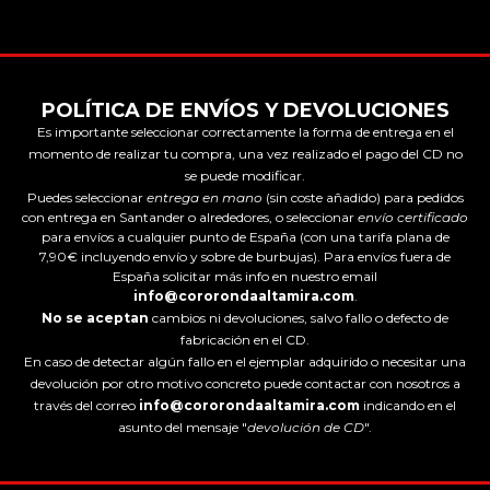
POLÍTICA DE ENVÍOS Y DEVOLUCIONES
Es importante seleccionar correctamente la forma de entrega en el
momento de realizar tu compra, una vez realizado el pago del CD no
se puede modificar.
Puedes seleccionar
entrega en mano
(sin coste añadido) para pedidos
con entrega en Santander o alrededores, o seleccionar
envío certificado
para envíos a cualquier punto de España (con una tarifa plana de
7,90€ incluyendo envío y sobre de burbujas). Para envíos fuera de
España solicitar más info en nuestro email
info@cororondaaltamira.com
.
No se aceptan
cambios ni devoluciones, salvo fallo o defecto de
fabricación en el CD.
En caso de detectar algún fallo en el ejemplar adquirido o necesitar una
devolución por otro motivo concreto puede contactar con nosotros a
través del correo
info@cororondaaltamira.com
indicando en el
asunto del mensaje "
devolución de CD
".