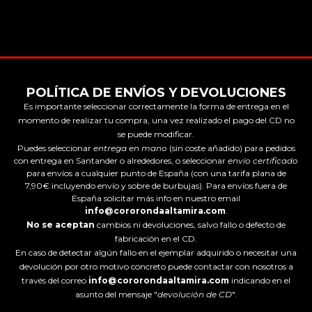
POLÍTICA DE ENVÍOS Y DEVOLUCIONES
Es importante seleccionar correctamente la forma de entrega en el
momento de realizar tu compra, una vez realizado el pago del CD no
se puede modificar.
Puedes seleccionar
entrega en mano
(sin coste añadido) para pedidos
con entrega en Santander o alrededores, o seleccionar
envío certificado
para envíos a cualquier punto de España (con una tarifa plana de
7,90€ incluyendo envío y sobre de burbujas). Para envíos fuera de
España solicitar más info en nuestro email
info@cororondaaltamira.com
.
No se aceptan
cambios ni devoluciones, salvo fallo o defecto de
fabricación en el CD.
En caso de detectar algún fallo en el ejemplar adquirido o necesitar una
devolución por otro motivo concreto puede contactar con nosotros a
través del correo
info@cororondaaltamira.com
indicando en el
asunto del mensaje "
devolución de CD
".