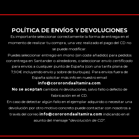
POLÍTICA DE ENVÍOS Y DEVOLUCIONES
Es importante seleccionar correctamente la forma de entrega en el
momento de realizar tu compra, una vez realizado el pago del CD no
se puede modificar.
Puedes seleccionar
entrega en mano
(sin coste añadido) para pedidos
con entrega en Santander o alrededores, o seleccionar
envío certificado
para envíos a cualquier punto de España (con una tarifa plana de
7,90€ incluyendo envío y sobre de burbujas). Para envíos fuera de
España solicitar más info en nuestro email
info@cororondaaltamira.com
.
No se aceptan
cambios ni devoluciones, salvo fallo o defecto de
fabricación en el CD.
En caso de detectar algún fallo en el ejemplar adquirido o necesitar una
devolución por otro motivo concreto puede contactar con nosotros a
través del correo
info@cororondaaltamira.com
indicando en el
asunto del mensaje "
devolución de CD
".