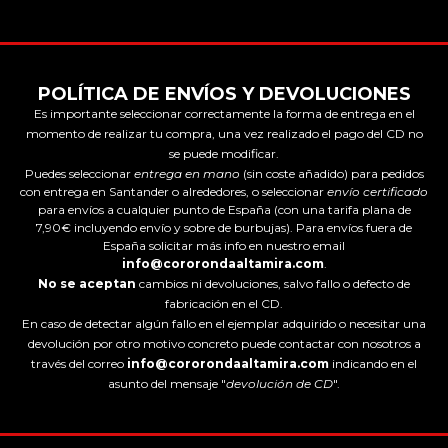
POLÍTICA DE ENVÍOS Y DEVOLUCIONES
Es importante seleccionar correctamente la forma de entrega en el
momento de realizar tu compra, una vez realizado el pago del CD no
se puede modificar.
Puedes seleccionar
entrega en mano
(sin coste añadido) para pedidos
con entrega en Santander o alrededores, o seleccionar
envío certificado
para envíos a cualquier punto de España (con una tarifa plana de
7,90€ incluyendo envío y sobre de burbujas). Para envíos fuera de
España solicitar más info en nuestro email
info@cororondaaltamira.com
.
No se aceptan
cambios ni devoluciones, salvo fallo o defecto de
fabricación en el CD.
En caso de detectar algún fallo en el ejemplar adquirido o necesitar una
devolución por otro motivo concreto puede contactar con nosotros a
través del correo
info@cororondaaltamira.com
indicando en el
asunto del mensaje "
devolución de CD
".